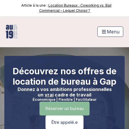
🚀
Article à la une :
Location Bureaux : Coworking vs. Bail
Commercial – Lequel Choisir ?
Menu
Découvrez nos offres de
location de bureau à Gap
Donnez à vos ambitions professionnelles
un
vrai
cadre de travail
Économique | Flexible | Facilitateur
Réserver un bureau
Être appelé.e