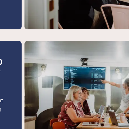
0
y
ht
t