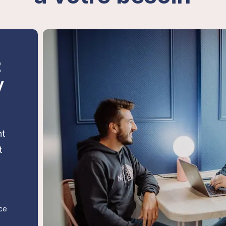
2
y
ht
t
nce