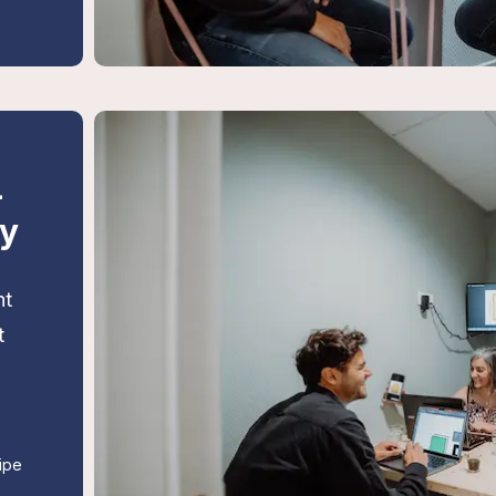
4
sy
ht
t
ipe